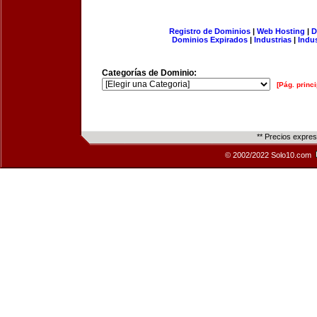
Registro de Dominios
|
Web Hosting
|
D
Dominios Expirados
|
Industrias
|
Indu
Categorías de Dominio:
[Pág. princi
** Precios expre
© 2002/2022 Solo10.com