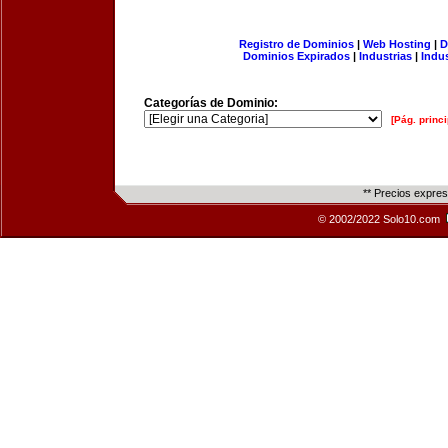
Registro de Dominios
|
Web Hosting
|
D
Dominios Expirados
|
Industrias
|
Indu
Categorías de Dominio:
[Pág. princi
** Precios expre
© 2002/2022 Solo10.com