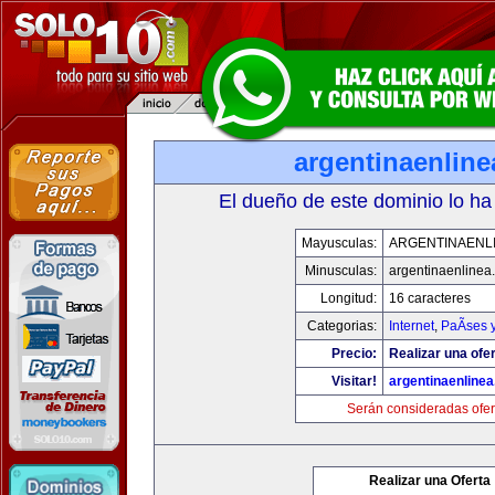
argentinaenlin
El dueño de este dominio lo ha
Mayusculas:
ARGENTINAENL
Minusculas:
argentinaenlinea
Longitud:
16 caracteres
Categorias:
Internet
,
PaÃ­ses 
Precio:
Realizar una ofer
Visitar!
argentinaenline
Serán consideradas ofer
Realizar una Oferta