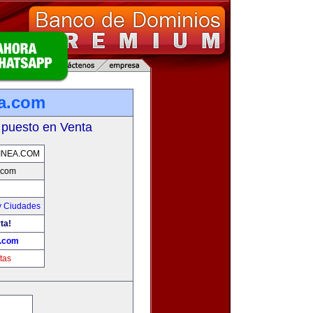
ea.com
 puesto en Venta
INEA.COM
.com
y Ciudades
ta!
a.com
tas