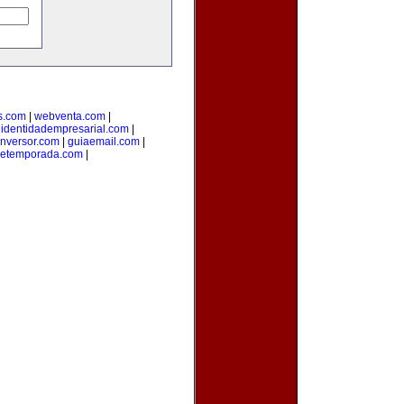
s.com
|
webventa.com
|
|
identidadempresarial.com
|
inversor.com
|
guiaemail.com
|
detemporada.com
|