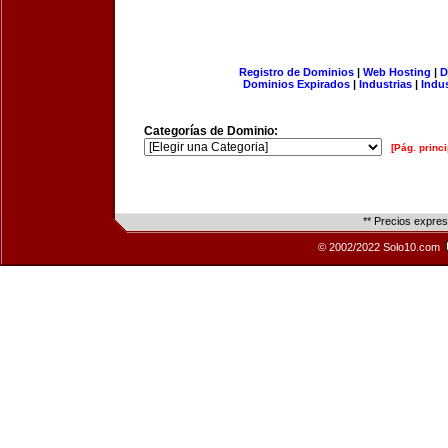
Registro de Dominios
|
Web Hosting
|
D
Dominios Expirados
|
Industrias
|
Indu
Categorías de Dominio:
[Pág. princi
** Precios expre
© 2002/2022 Solo10.com