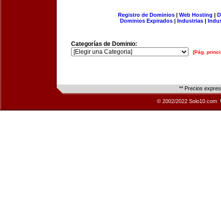
Registro de Dominios
|
Web Hosting
|
D
Dominios Expirados
|
Industrias
|
Indu
Categorías de Dominio:
[Pág. princi
** Precios expre
© 2002/2022 Solo10.com