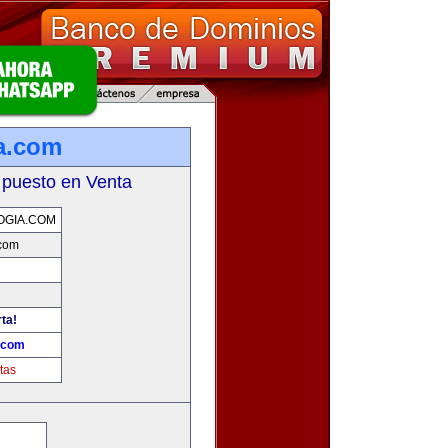
a.com
 puesto en Venta
OGIA.COM
.com
rta!
.com
tas