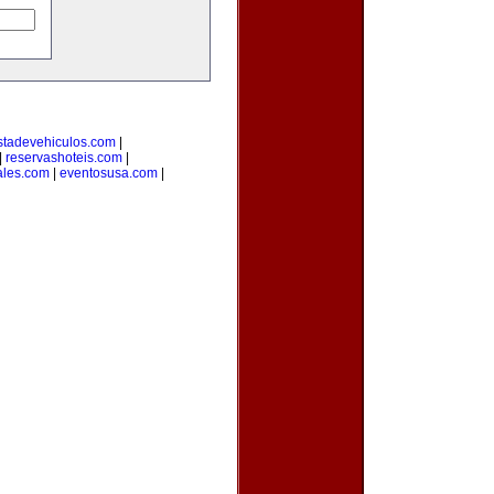
stadevehiculos.com
|
|
reservashoteis.com
|
ales.com
|
eventosusa.com
|