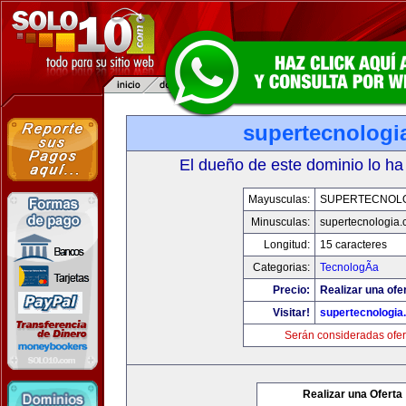
supertecnologi
El dueño de este dominio lo ha
Mayusculas:
SUPERTECNOL
Minusculas:
supertecnologia
Longitud:
15 caracteres
Categorias:
TecnologÃ­a
Precio:
Realizar una ofe
Visitar!
supertecnologia
Serán consideradas ofer
Realizar una Oferta