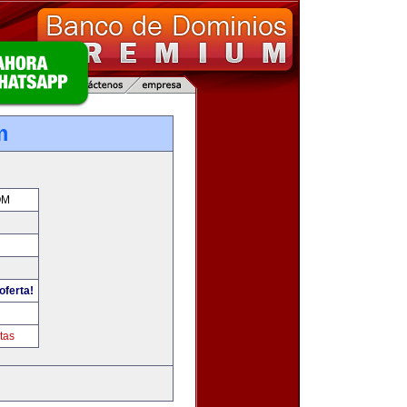
m
OM
oferta!
tas