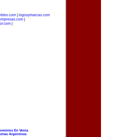
bles.com
|
logosymarcas.com
empresas.com
|
or.com
|
ominios En Venta
strias Argentinas