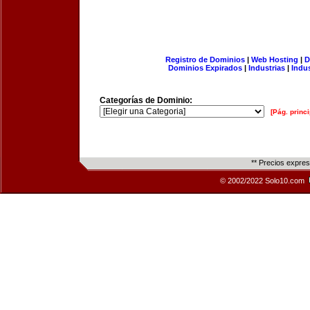
Registro de Dominios
|
Web Hosting
|
D
Dominios Expirados
|
Industrias
|
Indu
Categorías de Dominio:
[Pág. princi
** Precios expre
© 2002/2022 Solo10.com