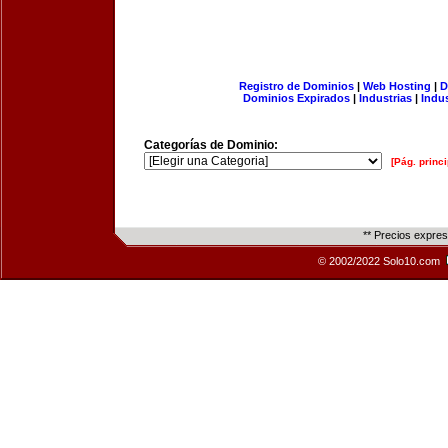
Registro de Dominios
|
Web Hosting
|
D
Dominios Expirados
|
Industrias
|
Indu
Categorías de Dominio:
[Pág. princi
** Precios expre
© 2002/2022 Solo10.com