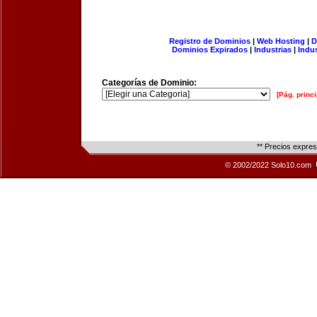
Registro de Dominios
|
Web Hosting
|
D
Dominios Expirados
|
Industrias
|
Indu
Categorías de Dominio:
[Pág. princi
** Precios expre
© 2002/2022 Solo10.com