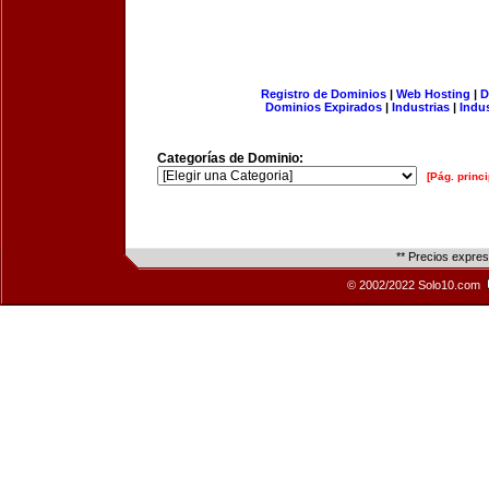
Registro de Dominios
|
Web Hosting
|
D
Dominios Expirados
|
Industrias
|
Indu
Categorías de Dominio:
[Pág. princi
** Precios expre
© 2002/2022 Solo10.com