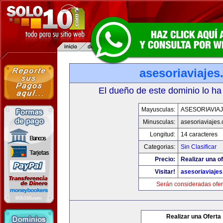
asesoriaviaje
El dueño de este dominio lo ha
Mayusculas:
ASESORIAVIA
Minusculas:
asesoriaviajes
Longitud:
14 caracteres
Categorias:
Sin Clasificar
Precio:
Realizar una of
Visitar!
asesoriaviaje
Serán consideradas ofer
Realizar una Oferta