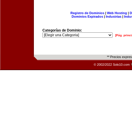
Registro de Dominios
|
Web Hosting
|
D
Dominios Expirados
|
Industrias
|
Indu
Categorías de Dominio:
[Pág. princi
** Precios expre
© 2002/2022 Solo10.com