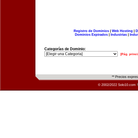
Registro de Dominios
|
Web Hosting
|
D
Dominios Expirados
|
Industrias
|
Indu
Categorías de Dominio:
[Pág. princi
** Precios expre
© 2002/2022 Solo10.com