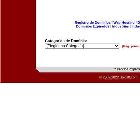
Registro de Dominios
|
Web Hosting
|
D
Dominios Expirados
|
Industrias
|
Indu
Categorías de Dominio:
[Pág. princi
** Precios expre
© 2002/2022 Solo10.com