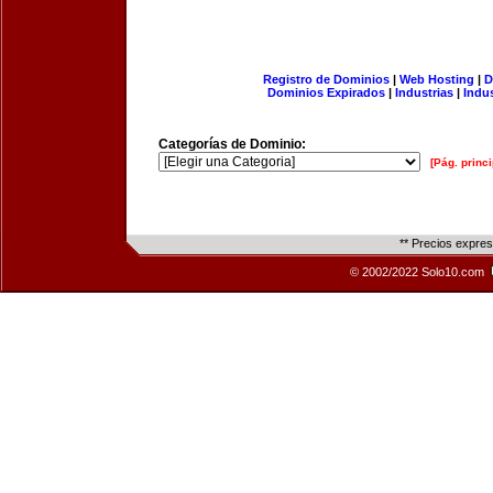
Registro de Dominios
|
Web Hosting
|
D
Dominios Expirados
|
Industrias
|
Indu
Categorías de Dominio:
[Pág. princi
** Precios expre
© 2002/2022 Solo10.com