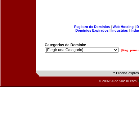
Registro de Dominios
|
Web Hosting
|
D
Dominios Expirados
|
Industrias
|
Indu
Categorías de Dominio:
[Pág. princi
** Precios expre
© 2002/2022 Solo10.com