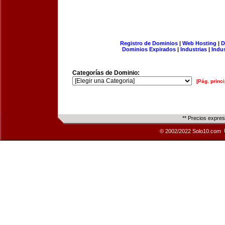
Registro de Dominios
|
Web Hosting
|
D
Dominios Expirados
|
Industrias
|
Indu
Categorías de Dominio:
[Pág. princi
** Precios expre
© 2002/2022 Solo10.com